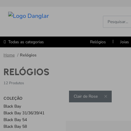
Todas as categorias
Relógios
Joias
Home
Relógios
RELÓGIOS
12 Produtos
Clair de Rose
COLEÇÃO
Black Bay
Black Bay 31/36/39/41
Black Bay 54
Black Bay 58