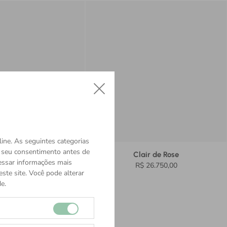
ine. As seguintes categorias
o seu consentimento antes de
air de Rose
Clair de Rose
cessar informações mais
$ 27.550,00
R$ 26.750,00
ste site. Você pode alterar
e.