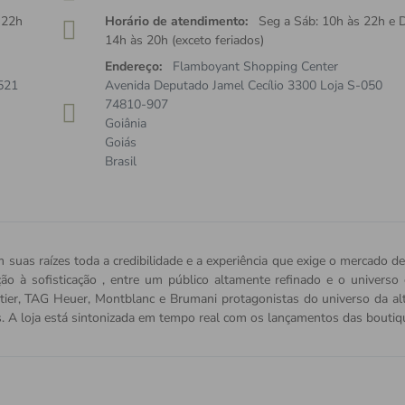
 22h
Horário de atendimento:
Seg a Sáb: 10h às 22h e 
14h às 20h (exceto feriados)
Endereço:
Flamboyant Shopping Center
521
Avenida Deputado Jamel Cecílio 3300 Loja S-050
74810-907
Goiânia
Goiás
Brasil
 suas raízes toda a credibilidade e a experiência que exige o mercado de
ição à sofisticação , entre um público altamente refinado e o univers
tier, TAG Heuer, Montblanc e Brumani protagonistas do universo da alta 
s. A loja está sintonizada em tempo real com os lançamentos das bout