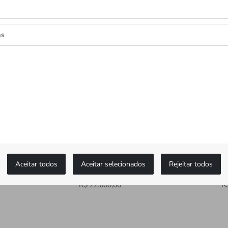
as
Aceitar todos
Aceitar selecionados
Rejeitar todos
Clair de Rose
Cl
R$ 22.600,00
R