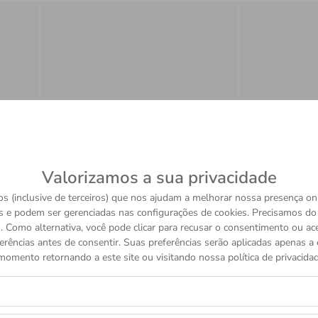
Valorizamos a sua privacidade
s (inclusive de terceiros) que nos ajudam a melhorar nossa presença onl
s e podem ser gerenciadas nas configurações de cookies. Precisamos d
Clair de Rose
Cl
 Como alternativa, você pode clicar para recusar o consentimento ou a
R$ 26.750,00
R
erências antes de consentir. Suas preferências serão aplicadas apenas a e
momento retornando a este site ou visitando nossa política de privacidad