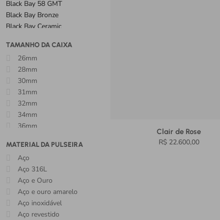
Black Bay 58 GMT
Black Bay Bronze
Black Bay Ceramic
Black Bay Chrono
TAMANHO DA CAIXA
Black Bay GMT
26mm
Black Bay Pro
28mm
Clair de Rose
30mm
Montblanc 1858 Collection
31mm
Montblanc 1858 Iced Sea
32mm
Montblanc Bohème
34mm
Montblanc Star Legacy
36mm
Montblanc Summit 3
Clair de Rose
37mm
Pelagos
R$ 22.600,00
MATERIAL DA PULSEIRA
38mm
Pelagos FXD
Aço
39mm
Ranger
Aço 316L
40mm
TAG Heuer Aquaracer
Aço e Ouro
41mm
TAG Heuer Autavia
Aço e ouro amarelo
42mm
TAG Heuer Carrera
Aço inoxidável
43mm
TAG Heuer Formula 1
Aço revestido
44mm
TAG Heuer Link