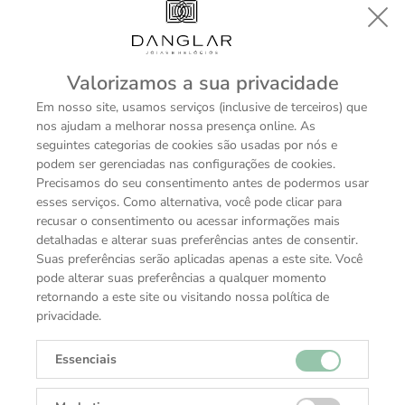
Valorizamos a sua privacidade
Em nosso site, usamos serviços (inclusive de terceiros) que
Tag Heuer Autavia
Tag Heuer Autavia
nos ajudam a melhorar nossa presença online. As
Chronometer Flyback - FC8279
Chronometer Flyback - FC8280
Sob consulta
Sob consulta
seguintes categorias de cookies são usadas por nós e
podem ser gerenciadas nas configurações de cookies.
Precisamos do seu consentimento antes de podermos usar
esses serviços. Como alternativa, você pode clicar para
recusar o consentimento ou acessar informações mais
detalhadas e alterar suas preferências antes de consentir.
Suas preferências serão aplicadas apenas a este site. Você
pode alterar suas preferências a qualquer momento
Receba todas as novidades
retornando a este site ou visitando nossa política de
Cadastre-se e receba ofertas exclusivas.
privacidade.
Essenciais
Cadastrar