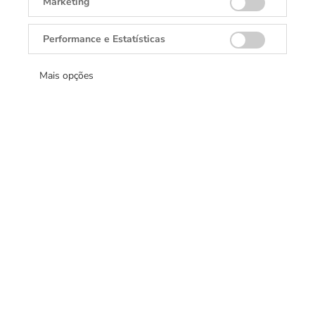
Marketing
Performance e Estatísticas
DANGLAR
Rolex, Tudor, Cartier, TAGHeuer, Brumani.
Mais opções
Fixo:
(62) 3142-7255
Whatsapp:
(62) 9-9652-6731
E-mail:
atendimento@danglar.com.br
Horário de atendimento:
Seg a Sáb: 10h às 22h e
Dom: 14h às 20h (exceto feriados)
Endereço:
Flamboyant Shopping Center
Avenida Deputado Jamel Cecílio 3300 Loja T-521
74810-907
Goiânia
Goiás
Brasil
MONTBLANC