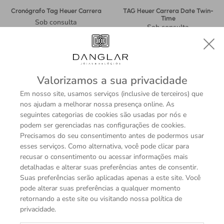
Cronógrafo Tag Heuer Carrera
TAG Heuer Carrera Date Twin-
Time
Sob consulta
Sob consulta
Valorizamos a sua privacidade
Em nosso site, usamos serviços (inclusive de terceiros) que
nos ajudam a melhorar nossa presença online. As
seguintes categorias de cookies são usadas por nós e
podem ser gerenciadas nas configurações de cookies.
Precisamos do seu consentimento antes de podermos usar
esses serviços. Como alternativa, você pode clicar para
recusar o consentimento ou acessar informações mais
detalhadas e alterar suas preferências antes de consentir.
Suas preferências serão aplicadas apenas a este site. Você
TAG Heuer Carrera Date -
TAG Heuer Carrera
pode alterar suas preferências a qualquer momento
BD0000
Chronograph Extreme Sport -
retornando a este site ou visitando nossa política de
FT6274
Sob consulta
Sob consulta
privacidade.