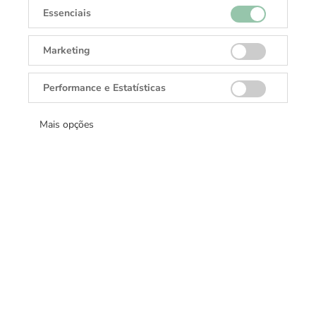
Essenciais
Marketing
Performance e Estatísticas
Mais opções
TAG Heuer Carrera
TAG Heuer Carrera
Chronograph Extreme Sport -
Chronograph Skipper
FT6272
Sob consulta
Sob consulta