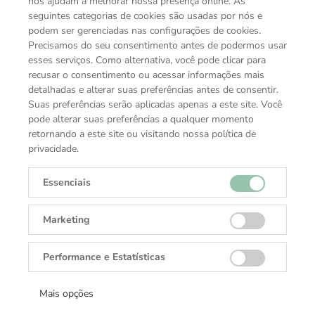
nos ajudam a melhorar nossa presença online. As
seguintes categorias de cookies são usadas por nós e
TAG Heuer Aquaracer
TAG Heuer Aquaracer
Professional 200 Solargraph -
Professional 200 Date - BA0627
podem ser gerenciadas nas configurações de cookies.
BB0002
Sob consulta
Sob consulta
Precisamos do seu consentimento antes de podermos usar
esses serviços. Como alternativa, você pode clicar para
recusar o consentimento ou acessar informações mais
detalhadas e alterar suas preferências antes de consentir.
Suas preferências serão aplicadas apenas a este site. Você
pode alterar suas preferências a qualquer momento
retornando a este site ou visitando nossa política de
privacidade.
Essenciais
Marketing
Performance e Estatísticas
TAG Heuer Aquaracer
TAG Heuer Aquaracer
Professional 300 Date - BA0013
Professional 300 Date - FT6259
Sob consulta
Sob consulta
Mais opções