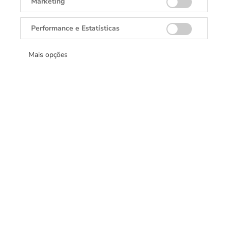
Marketing
Performance e Estatísticas
DANGLAR
Rolex, Tudor, Cartier, TAGHeuer, Brumani.
Mais opções
Fixo:
(62) 3142-7255
Whatsapp:
(62) 9-9652-6731
E-mail:
atendimento@danglar.com.br
Horário de atendimento:
Seg a Sáb: 10h às 22h e
Dom: 14h às 20h (exceto feriados)
Endereço:
Flamboyant Shopping Center
Avenida Deputado Jamel Cecílio 3300 Loja T-521
74810-907
Goiânia
Goiás
Brasil
MONTBLANC