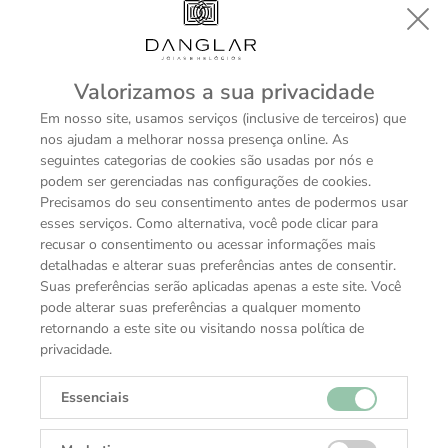
Valorizamos a sua privacidade
Em nosso site, usamos serviços (inclusive de terceiros) que
Black Bay Pro
nos ajudam a melhorar nossa presença online. As
R$ 31.950,00
seguintes categorias de cookies são usadas por nós e
podem ser gerenciadas nas configurações de cookies.
Precisamos do seu consentimento antes de podermos usar
esses serviços. Como alternativa, você pode clicar para
recusar o consentimento ou acessar informações mais
detalhadas e alterar suas preferências antes de consentir.
Suas preferências serão aplicadas apenas a este site. Você
pode alterar suas preferências a qualquer momento
Receba todas as novidades
retornando a este site ou visitando nossa política de
Cadastre-se e receba ofertas exclusivas.
privacidade.
Essenciais
Cadastrar