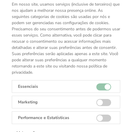
Cadastre-se e receba ofertas exclusivas.
Em nosso site, usamos serviços (inclusive de terceiros) que
nos ajudam a melhorar nossa presença online. As
Cadastrar
seguintes categorias de cookies são usadas por nós e
podem ser gerenciadas nas configurações de cookies.
Precisamos do seu consentimento antes de podermos usar
esses serviços. Como alternativa, você pode clicar para
recusar o consentimento ou acessar informações mais
detalhadas e alterar suas preferências antes de consentir.
DANGLAR
Suas preferências serão aplicadas apenas a este site. Você
Rolex, Tudor, Cartier, TAGHeuer, Brumani.
pode alterar suas preferências a qualquer momento
retornando a este site ou visitando nossa política de
Fixo:
(62) 3142-7255
privacidade.
Whatsapp:
(62) 9-9652-6731
E-mail:
atendimento@danglar.com.br
Essenciais
Horário de atendimento:
Seg a Sáb: 10h às 22h e
Dom: 14h às 20h (exceto feriados)
Marketing
Endereço:
Flamboyant Shopping Center
Avenida Deputado Jamel Cecílio 3300 Loja T-521
Performance e Estatísticas
74810-907
Goiânia