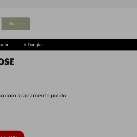
Buscar
udor
A Danglar
ROSE
o com acabamento polido
ATSAPP