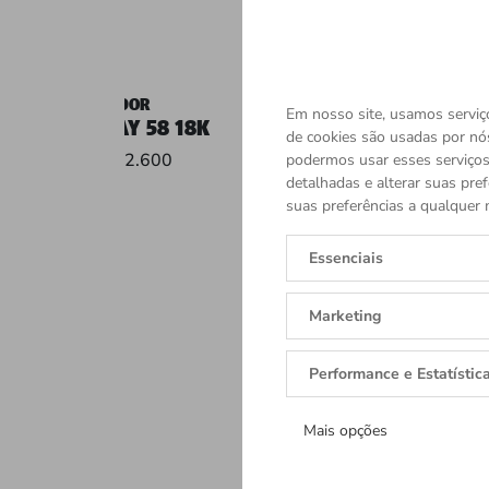
TUDOR
TUDOR
Em nosso site, usamos serviço
BLACK BAY 58 18K
BLACK BAY CER
de cookies são usadas por nó
R$ 152.600
R$ 41.450
podermos usar esses serviços.
detalhadas e alterar suas pref
suas preferências a qualquer 
Essenciais
Marketing
Performance e Estatístic
Mais opções