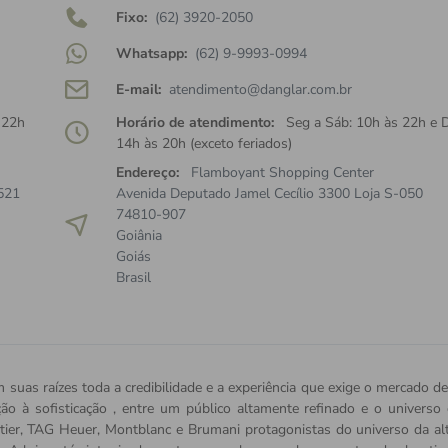
Fixo:
(62) 3920-2050
Whatsapp:
(62) 9-9993-0994
E-mail:
atendimento@danglar.com.br
 22h
Horário de atendimento:
Seg a Sáb: 10h às 22h e 
14h às 20h (exceto feriados)
Endereço:
Flamboyant Shopping Center
521
Avenida Deputado Jamel Cecílio 3300 Loja S-050
74810-907
Goiânia
Goiás
Brasil
 suas raízes toda a credibilidade e a experiência que exige o mercado de
ição à sofisticação , entre um público altamente refinado e o univers
tier, TAG Heuer, Montblanc e Brumani protagonistas do universo da alta 