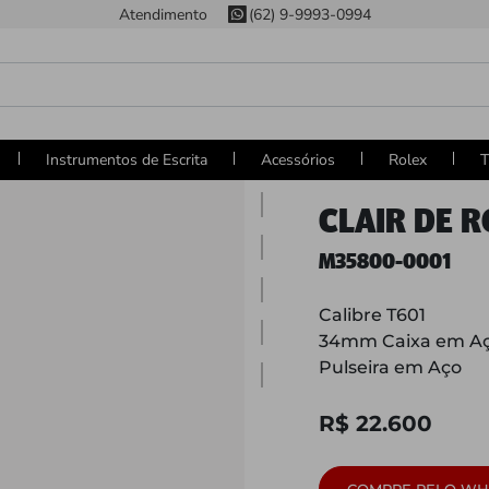
Atendimento
(62) 9-9993-0994
Instrumentos de Escrita
Acessórios
Rolex
T
CLAIR DE 
M35800-0001
Calibre T601
34mm Caixa em Aç
Pulseira em Aço
R$ 22.600
COMPRE PELO WH