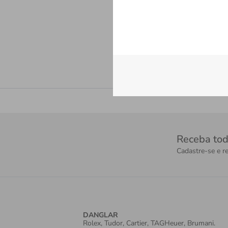
Receba tod
Cadastre-se e re
DANGLAR
Rolex, Tudor, Cartier, TAGHeuer, Brumani.