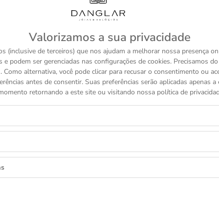
COLEÇÕES TUDOR
Valorizamos a sua privacidade
TUDOR
s (inclusive de terceiros) que nos ajudam a melhorar nossa presença onl
AMIC
BLACK BAY BRONZE
BLAC
s e podem ser gerenciadas nas configurações de cookies. Precisamos d
R$ 36.450
 Como alternativa, você pode clicar para recusar o consentimento ou a
erências antes de consentir. Suas preferências serão aplicadas apenas a e
momento retornando a este site ou visitando nossa política de privacidad
as