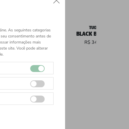
TUDOR
TUDOR
ine. As seguintes categorias
K BAY CHRONO S&G
BLACK BAY PRO
o seu consentimento antes de
R$ 73.000
R$ 34.450
cessar informações mais
ste site. Você pode alterar
e.