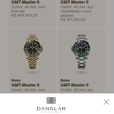
GMT-Master II
GMT-Master II
Oyster, 40 mm, ouro
Oyster, 40 mm, aço
Everose
Oystersteel e ouro
R$ 469.600,00
amarelo
R$ 167.200,00
Rolex
Rolex
GMT-Master II
GMT-Master II
Oyster, 40 mm, ouro
Oyster, 40 mm, aço
amarelo
Oystersteel
R$ 414.500,00
R$ 104.400,00