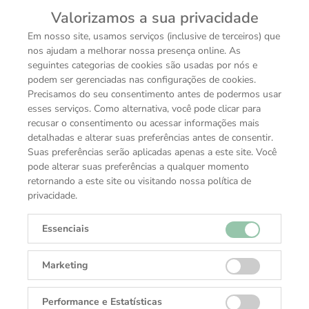
Valorizamos a sua privacidade
Em nosso site, usamos serviços (inclusive de terceiros) que
nos ajudam a melhorar nossa presença online. As
seguintes categorias de cookies são usadas por nós e
podem ser gerenciadas nas configurações de cookies.
Precisamos do seu consentimento antes de podermos usar
esses serviços. Como alternativa, você pode clicar para
Rolex
Rolex
recusar o consentimento ou acessar informações mais
GMT-Master II
GMT-Master II
detalhadas e alterar suas preferências antes de consentir.
Oyster, 40 mm, aço
Oyster, 40 mm, aço
Suas preferências serão aplicadas apenas a este site. Você
Oystersteel e ouro
Oystersteel
pode alterar suas preferências a qualquer momento
R$ 101.500,00
Everose
R$ 164.600,00
retornando a este site ou visitando nossa política de
privacidade.
Essenciais
Carregar mais produtos
Marketing
Performance e Estatísticas