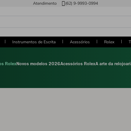
Atendimento
(62) 9-9993-0994
Instrumentos de Escrita
Acessórios
Rolex
T
os Rolex
Novos modelos 2026
Acessórios Rolex
A arte da relojoar