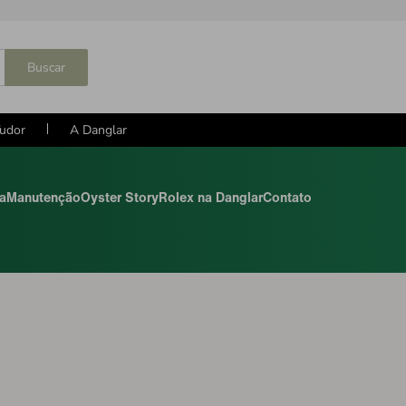
Buscar
udor
A Danglar
ia
Manutenção
Oyster Story
Rolex na Danglar
Contato