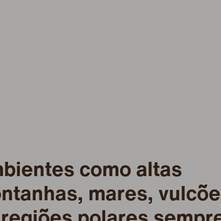
bientes como altas
ntanhas, mares, vulcõe
 regiões polares sempr