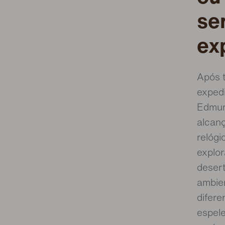
se
ex
Após 
expedi
Edmund
alcanç
relógi
explor
desert
ambie
difere
espele