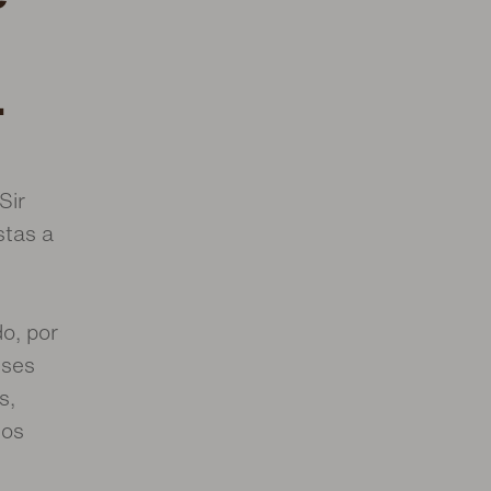
.
Sir
stas a
o, por
sses
s,
 os