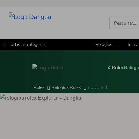
Todas as categorias
Relógios
Joias
A Rolex
Relógi
Rolex
Relógios Rolex
Explorer II