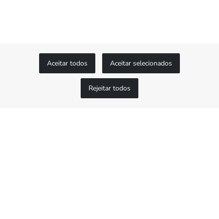
tipos de ouro 18 quilates: amarelo, rosa ou
branco. Todas as ligas são feitas com os
metais mais puros, que são
cuidadosamente analisados em um
laboratório da própria Rolex, com o auxílio
de equipamentos de ponta, antes do ouro
Aceitar todos
Aceitar selecionados
ganhar forma e ser moldado segundo
rigorosos critérios de qualidade. O
Rejeitar todos
compromisso da Rolex com a excelência é
estabelecido desde a fase de criação.