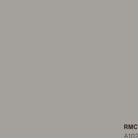
RMC
A10