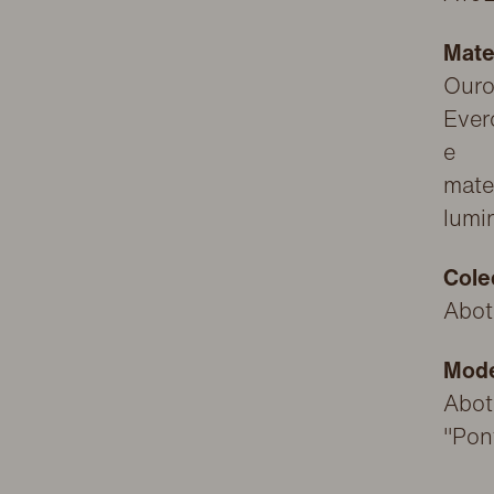
Mate
Our
Ever
e
mate
lumi
Cole
Abot
Mod
Abot
"Pon