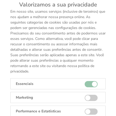
Valorizamos a sua privacidade
Em nosso site, usamos serviços (inclusive de terceiros) que
Pingente Letra K
Pingente Letra L
nos ajudam a melhorar nossa presença online. As
Sob consulta
Sob consulta
seguintes categorias de cookies são usadas por nós e
podem ser gerenciadas nas configurações de cookies.
Precisamos do seu consentimento antes de podermos usar
esses serviços. Como alternativa, você pode clicar para
recusar o consentimento ou acessar informações mais
detalhadas e alterar suas preferências antes de consentir.
Suas preferências serão aplicadas apenas a este site. Você
pode alterar suas preferências a qualquer momento
retornando a este site ou visitando nossa política de
privacidade.
Essenciais
Marketing
Pingente Letra M
Pingente Letra N
Sob consulta
Sob consulta
Performance e Estatísticas