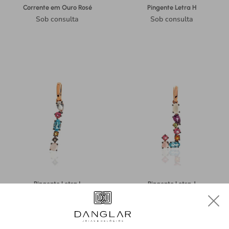
Corrente em Ouro Rosé
Pingente Letra H
Sob consulta
Sob consulta
Pingente Letra I
Pingente Letra J
Sob consulta
Sob consulta