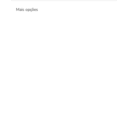
Mais opções
Pingente Letra O
Pingente Letra P
Sob consulta
Sob consulta