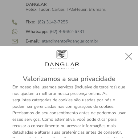
DANGLAR
Rolex, Tudor, Cartier, TAGHeuer, Brumani.
Fixo:
(62) 3142-7255
Whatsapp:
(62) 9-9652-6731
E-mail:
atendimento@danglar.com.br
Horário de atendimento:
Seg a Sáb: 10h às 22h e
Dom: 14h às 20h (exceto feriados)
Endereço:
Flamboyant Shopping Center
Avenida Deputado Jamel Cecílio 3300 Loja T-521
Valorizamos a sua privacidade
74810-907
Goiânia
Em nosso site, usamos serviços (inclusive de terceiros) que
Goiás
nos ajudam a melhorar nossa presença online. As
Brasil
seguintes categorias de cookies são usadas por nós e
podem ser gerenciadas nas configurações de cookies.
Precisamos do seu consentimento antes de podermos usar
esses serviços. Como alternativa, você pode clicar para
MONTBLANC
recusar o consentimento ou acessar informações mais
detalhadas e alterar suas preferências antes de consentir.
Fixo:
(62) 3920-2050