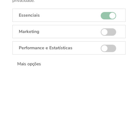
privacidade.
Material
Ouro Amarelo 18K
Essenciais
Marketing
Performance e Estatísticas
Receba todas as novidades
Mais opções
Cadastre-se e receba ofertas exclusivas.
Cadastrar
DANGLAR
Rolex, Tudor, Cartier, TAGHeuer, Brumani.