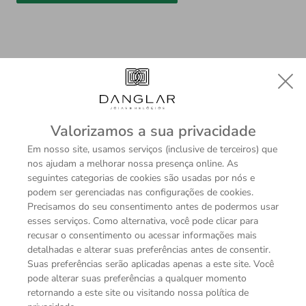
Descrição
Sobre a Marca
Valorizamos a sua privacidade
Em nosso site, usamos serviços (inclusive de terceiros) que
nos ajudam a melhorar nossa presença online. As
ESPECIFICAÇÕES TÉCNICAS
seguintes categorias de cookies são usadas por nós e
podem ser gerenciadas nas configurações de cookies.
Coleção
Precisamos do seu consentimento antes de podermos usar
Devoção
esses serviços. Como alternativa, você pode clicar para
Modelo
recusar o consentimento ou acessar informações mais
Pulseira
detalhadas e alterar suas preferências antes de consentir.
Suas preferências serão aplicadas apenas a este site. Você
Pedras
pode alterar suas preferências a qualquer momento
Fio de Pérola
retornando a este site ou visitando nossa política de
Diamante