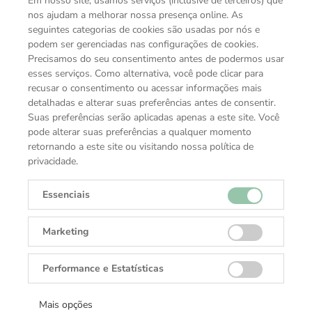
Em nosso site, usamos serviços (inclusive de terceiros) que
nos ajudam a melhorar nossa presença online. As
Hoje, a Maison continua a expandir os limites e
seguintes categorias de cookies são usadas por nós e
evoluir a expressão de um excelente artesanato em
podem ser gerenciadas nas configurações de cookies.
Precisamos do seu consentimento antes de podermos usar
cada uma das suas categorias de produtos: o auge
esses serviços. Como alternativa, você pode clicar para
de instrumentos de escrita de luxo, relógios, artigos
recusar o consentimento ou acessar informações mais
de couro, acessórios, perfumes e óculos. Em cada
detalhadas e alterar suas preferências antes de consentir.
inovação, Montblanc oferece novas funcionalidades
Suas preferências serão aplicadas apenas a este site. Você
e design avançado imbuídos do patrimônio de
pode alterar suas preferências a qualquer momento
sofisticação da Maison e criado nos mais altos
retornando a este site ou visitando nossa política de
padrões pelas habilidades de seus artesãos em cada
privacidade.
uma das suas manufaturas - seja em Hamburgo,
Alemanha, onde são feitos os seus instrumentos de
Essenciais
escrita; em Le Locle e Villeret, no Jura Suíço, para
os relógios, ou em Florença, Itália, onde são
Marketing
desenvolvidos os artigos de couro. Refletindo a sua
missão atual de criar refinados companheiros da
Performance e Estatísticas
vida nascidos a partir de ideias pioneiras, o icônico
emblema Montblanc tornou-se o selo final de
Mais opções
desempenho, inovação, qualidade e expressão de