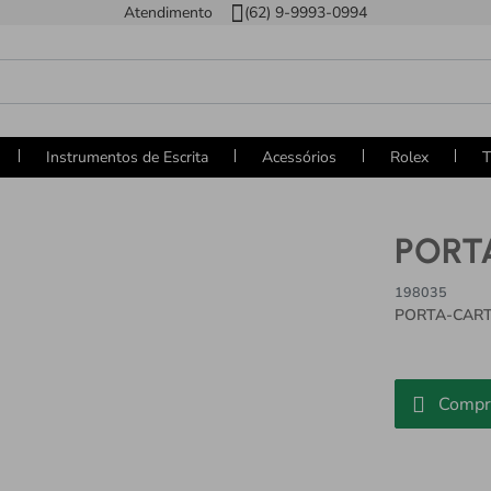
Atendimento
(62) 9-9993-0994
Instrumentos de Escrita
Acessórios
Rolex
T
PORT
198035
PORTA-CART
Compr