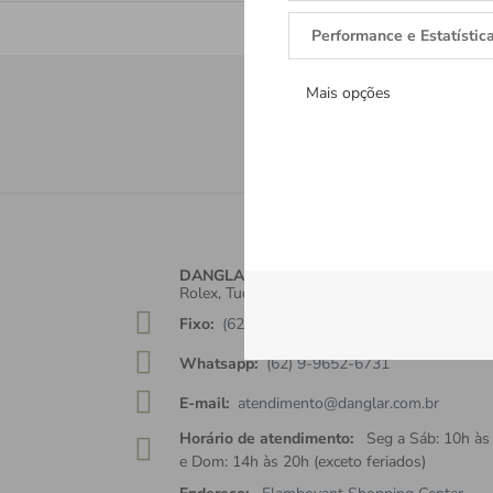
Performance e Estatístic
Mais opções
Receba tod
Cadastre-se e re
DANGLAR
Rolex, Tudor, Cartier, TAGHeuer, Brumani.
Fixo:
(62) 3142-7255
Whatsapp:
(62) 9-9652-6731
E-mail:
atendimento@danglar.com.br
Horário de atendimento:
Seg a Sáb: 10h às
e Dom: 14h às 20h (exceto feriados)