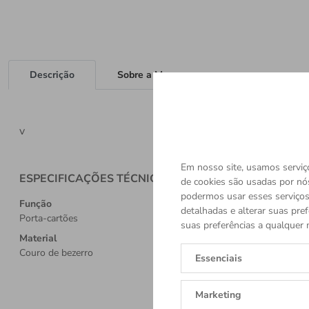
Descrição
Sobre a Marca
v
Em nosso site, usamos serviço
ESPECIFICAÇÕES TÉCNICAS
de cookies são usadas por nó
podermos usar esses serviços.
Função
detalhadas e alterar suas pref
Porta-cartões
suas preferências a qualquer 
Material
Couro de bezerro
Essenciais
Marketing