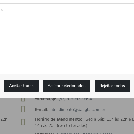
as
as as novidades
ceba ofertas exclusivas.
MONTBLANC
Aceitar todos
Aceitar selecionados
Rejeitar todos
Fixo:
(62) 3920-2050
Whatsapp:
(62) 9-9993-0994
E-mail:
atendimento@danglar.com.br
 22h
Horário de atendimento:
Seg a Sáb: 10h às 22h e 
14h às 20h (exceto feriados)