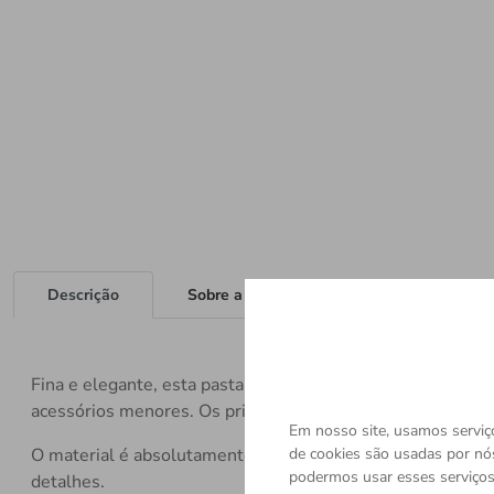
Descrição
Sobre a Marca
Fina e elegante, esta pasta confere um toque sofisticado
acessórios menores. Os principais detalhes incluem alça
Em nosso site, usamos serviço
de cookies são usadas por nó
O material é absolutamente de primeira classe, e os artes
podermos usar esses serviços.
detalhes.