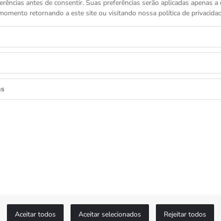
erências antes de consentir. Suas preferências serão aplicadas apenas a e
momento retornando a este site ou visitando nossa política de privacidad
as
as as novidades
ceba ofertas exclusivas.
Aceitar todos
Aceitar selecionados
Rejeitar todos