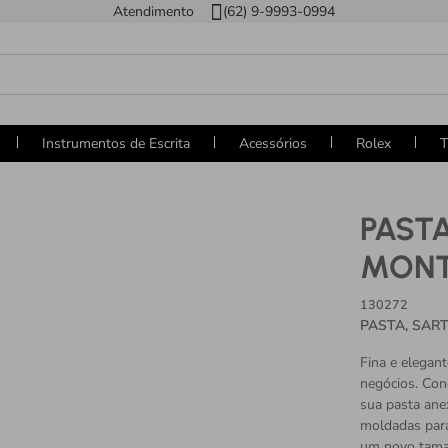
Atendimento
(62) 9-9993-0994
Instrumentos de Escrita
Acessórios
Rolex
T
PAST
MONT
130272
PASTA, SAR
Fina e elegan
negócios. Con
sua pasta ane
moldadas para
um novo tama