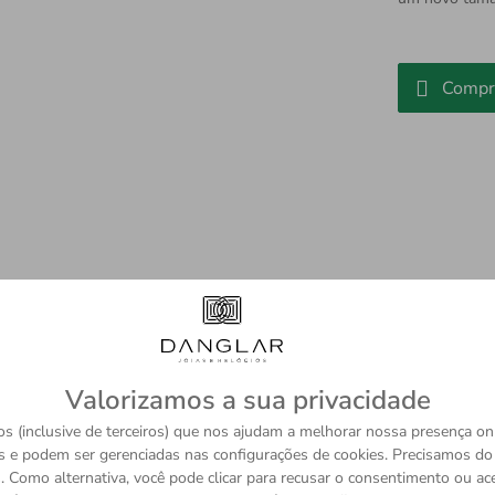
Compr
 aos conjuntos de negócios. Concebida em couro luxuoso com f
Valorizamos a sua privacidade
s moldadas para honrar a beleza da caligrafia, bem como o e
s (inclusive de terceiros) que nos ajudam a melhorar nossa presença onl
s e podem ser gerenciadas nas configurações de cookies. Precisamos d
ãos são confiáveis e os mais qualificados. Descubra o resulta
 Como alternativa, você pode clicar para recusar o consentimento ou a