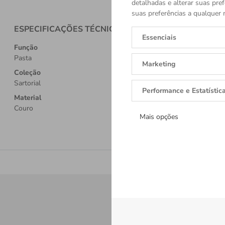
detalhadas e alterar suas pref
suas preferências a qualquer 
ESPECIFICAÇÕES TÉCNICAS
Essenciais
Função
Pasta
Marketing
Coleção
Sartorial
Performance e Estatístic
Material
Couro
Mais opções
Receba tod
Cadastre-se e re