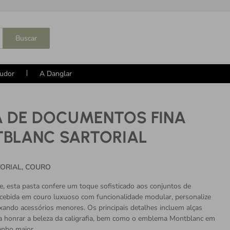
Buscar
udor
A Danglar
A DE DOCUMENTOS FINA
BLANC SARTORIAL
TORIAL, COURO
te, esta pasta confere um toque sofisticado aos conjuntos de
cebida em couro luxuoso com funcionalidade modular, personalize
xando acessórios menores. Os principais detalhes incluem alças
 honrar a beleza da caligrafia, bem como o emblema Montblanc em
nho maior.