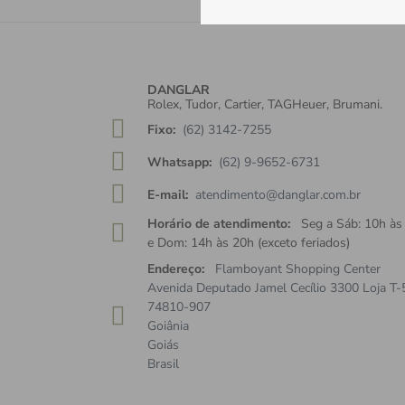
DANGLAR
Rolex, Tudor, Cartier, TAGHeuer, Brumani.
Fixo:
(62) 3142-7255
Whatsapp:
(62) 9-9652-6731
E-mail:
atendimento@danglar.com.br
Horário de atendimento:
Seg a Sáb: 10h às
e Dom: 14h às 20h (exceto feriados)
Endereço:
Flamboyant Shopping Center
Avenida Deputado Jamel Cecílio 3300 Loja T-
74810-907
Goiânia
Goiás
Brasil