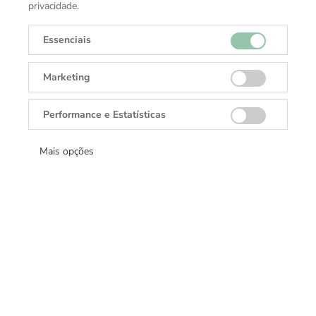
Topázio Branco
privacidade.
Coleção
Essenciais
Yara
Marketing
Performance e Estatísticas
Mais opções
Receba todas as novidades
Cadastre-se e receba ofertas exclusivas.
Cadastrar
DANGLAR
Rolex, Tudor, Cartier, TAGHeuer, Brumani.