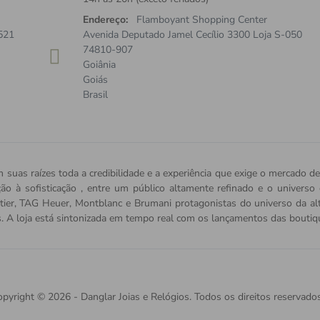
Endereço:
Flamboyant Shopping Center
521
Avenida Deputado Jamel Cecílio 3300 Loja S-050
74810-907
Goiânia
Goiás
Brasil
 suas raízes toda a credibilidade e a experiência que exige o mercado de
ição à sofisticação , entre um público altamente refinado e o univers
tier, TAG Heuer, Montblanc e Brumani protagonistas do universo da alta 
s. A loja está sintonizada em tempo real com os lançamentos das bout
pyright © 2026 - Danglar Joias e Relógios. Todos os direitos reservados