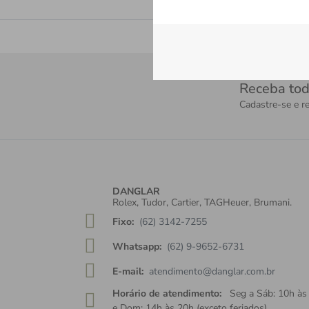
Receba tod
Cadastre-se e re
DANGLAR
Rolex, Tudor, Cartier, TAGHeuer, Brumani.
Fixo:
(62) 3142-7255
Whatsapp:
(62) 9-9652-6731
E-mail:
atendimento@danglar.com.br
Horário de atendimento:
Seg a Sáb: 10h às
e Dom: 14h às 20h (exceto feriados)