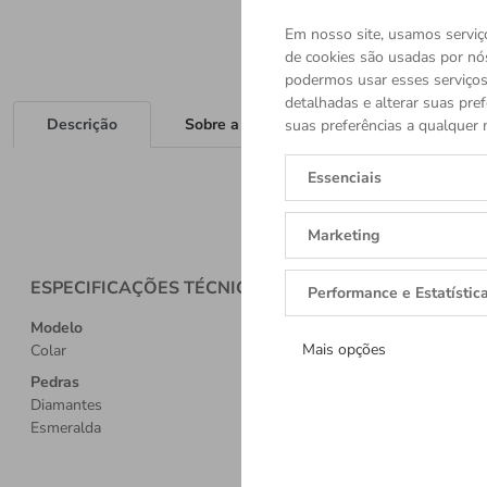
Em nosso site, usamos serviço
de cookies são usadas por nó
podermos usar esses serviços.
detalhadas e alterar suas pref
Descrição
Sobre a Marca
suas preferências a qualquer 
Essenciais
Marketing
ESPECIFICAÇÕES TÉCNICAS
Performance e Estatístic
Modelo
Mais opções
Colar
Pedras
Diamantes
Esmeralda