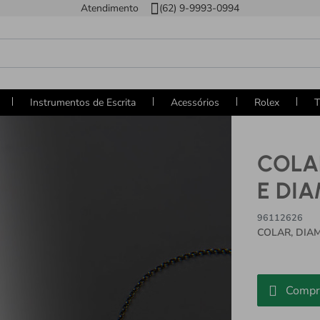
Atendimento
(62) 9-9993-0994
Instrumentos de Escrita
Acessórios
Rolex
T
COLA
E DI
96112626
COLAR, DIA
Compr