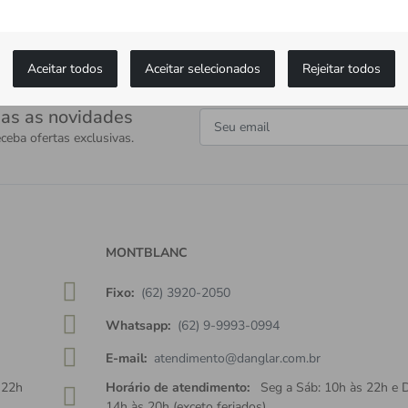
Aceitar todos
Aceitar selecionados
Rejeitar todos
as as novidades
ceba ofertas exclusivas.
MONTBLANC
Fixo:
(62) 3920-2050
Whatsapp:
(62) 9-9993-0994
E-mail:
atendimento@danglar.com.br
 22h
Horário de atendimento:
Seg a Sáb: 10h às 22h e 
14h às 20h (exceto feriados)