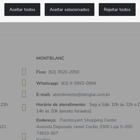
Aceitar todos
Aceitar selecionados
Rejeitar todos
as as novidades
ceba ofertas exclusivas.
MONTBLANC
Fixo:
(62) 3920-2050
Whatsapp:
(62) 9-9993-0994
E-mail:
atendimento@danglar.com.br
 22h
Horário de atendimento:
Seg a Sáb: 10h às 22h e 
14h às 20h (exceto feriados)
Endereço:
Flamboyant Shopping Center
521
Avenida Deputado Jamel Cecílio 3300 Loja S-050
74810-907
Goiânia