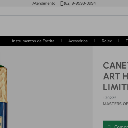
Atendimento
(62) 9-9993-0994
Instrumentos de Escrita
Acessórios
Rolex
T
CANE
ART 
LIMIT
130225
MASTERS OF 
Compr