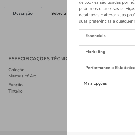
de cookies são usadas por nó
podermos usar esses serviços.
Descrição
Sobre a Marca
detalhadas e alterar suas pref
suas preferências a qualquer 
Essenciais
Marketing
ESPECIFICAÇÕES TÉCNICAS
Performance e Estatístic
Coleção
Masters of Art
Mais opções
Função
Tinteiro