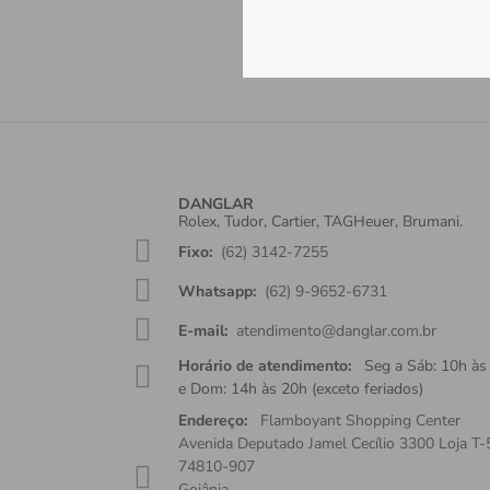
Receba tod
Cadastre-se e re
DANGLAR
Rolex, Tudor, Cartier, TAGHeuer, Brumani.
Fixo:
(62) 3142-7255
Whatsapp:
(62) 9-9652-6731
E-mail:
atendimento@danglar.com.br
Horário de atendimento:
Seg a Sáb: 10h às
e Dom: 14h às 20h (exceto feriados)
Endereço:
Flamboyant Shopping Center
Avenida Deputado Jamel Cecílio 3300 Loja T-
74810-907
Goiânia