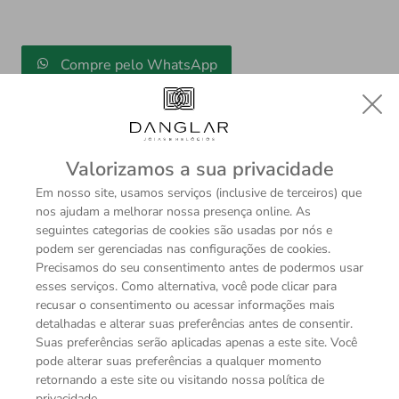
Compre pelo WhatsApp
Valorizamos a sua privacidade
Em nosso site, usamos serviços (inclusive de terceiros) que
nos ajudam a melhorar nossa presença online. As
seguintes categorias de cookies são usadas por nós e
Descrição
Sobre a Marca
podem ser gerenciadas nas configurações de cookies.
Precisamos do seu consentimento antes de podermos usar
esses serviços. Como alternativa, você pode clicar para
recusar o consentimento ou acessar informações mais
detalhadas e alterar suas preferências antes de consentir.
ESPECIFICAÇÕES TÉCNICAS
Suas preferências serão aplicadas apenas a este site. Você
Coleção
pode alterar suas preferências a qualquer momento
Masters of Art Vincent van Gogh
retornando a este site ou visitando nossa política de
privacidade.