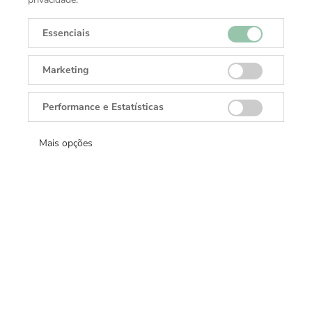
Função
Esferográfica
Essenciais
Marketing
Performance e Estatísticas
Receba todas as novidades
Mais opções
Cadastre-se e receba ofertas exclusivas.
Cadastrar
DANGLAR
Rolex, Tudor, Cartier, TAGHeuer, Brumani.