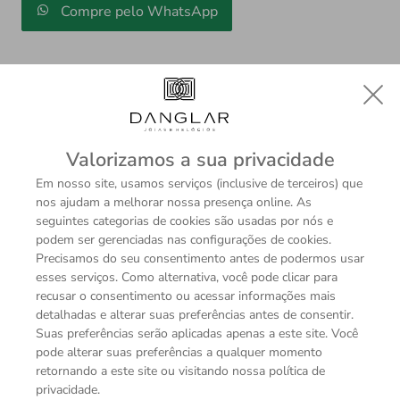
Compre pelo WhatsApp
Valorizamos a sua privacidade
Descrição
Sobre a Marca
Em nosso site, usamos serviços (inclusive de terceiros) que
nos ajudam a melhorar nossa presença online. As
seguintes categorias de cookies são usadas por nós e
podem ser gerenciadas nas configurações de cookies.
Precisamos do seu consentimento antes de podermos usar
ESPECIFICAÇÕES TÉCNICAS
esses serviços. Como alternativa, você pode clicar para
recusar o consentimento ou acessar informações mais
Modelo
detalhadas e alterar suas preferências antes de consentir.
Brinco
Suas preferências serão aplicadas apenas a este site. Você
pode alterar suas preferências a qualquer momento
Pedras
retornando a este site ou visitando nossa política de
Diamantes
privacidade.
Esmeralda