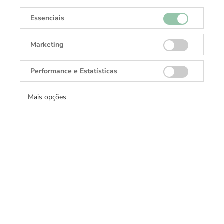
Essenciais
Marketing
Performance e Estatísticas
Receba todas as novidades
Cadastre-se e receba ofertas exclusivas.
Mais opções
Cadastrar
DANGLAR
Rolex, Tudor, Cartier, TAGHeuer, Brumani.
Fixo:
(62) 3142-7255
Whatsapp:
(62) 9-9652-6731