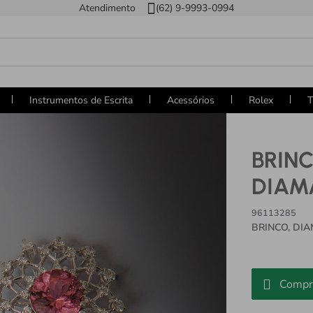
Atendimento
(62) 9-9993-0994
Instrumentos de Escrita
Acessórios
Rolex
T
BRINC
DIAM
96113285
BRINCO, DI
Compr