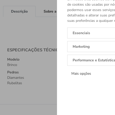
de cookies são usadas por nó
podermos usar esses serviços.
Descrição
Sobre a Marca
detalhadas e alterar suas pref
suas preferências a qualquer 
Essenciais
Marketing
ESPECIFICAÇÕES TÉCNICAS
Modelo
Performance e Estatístic
Brinco
Pedras
Mais opções
Diamantes
Rubelitas