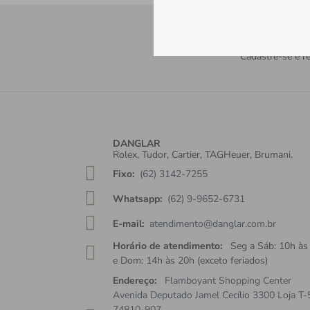
Receba tod
Cadastre-se e re
DANGLAR
Rolex, Tudor, Cartier, TAGHeuer, Brumani.
Fixo:
(62) 3142-7255
Whatsapp:
(62) 9-9652-6731
E-mail:
atendimento@danglar.com.br
Horário de atendimento:
Seg a Sáb: 10h às
e Dom: 14h às 20h (exceto feriados)
Endereço:
Flamboyant Shopping Center
Avenida Deputado Jamel Cecílio 3300 Loja T-
74810-907