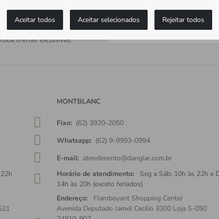
Aceitar todos
Aceitar selecionados
Rejeitar todos
as as novidades
ceba ofertas exclusivas.
MONTBLANC
Fixo:
(62) 3920-2050
Whatsapp:
(62) 9-9993-0994
E-mail:
atendimento@danglar.com.br
 22h
Horário de atendimento:
Seg a Sáb: 10h às 22h e 
14h às 20h (exceto feriados)
Endereço:
Flamboyant Shopping Center
521
Avenida Deputado Jamel Cecílio 3300 Loja S-050
74810-907