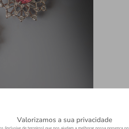
Valorizamos a sua privacidade
s (inclusive de terceiros) que nos ajudam a melhorar nossa presença onl